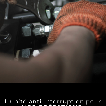
UNE
ÉQUIPE DE
L’unité anti-interruption pour
SPÉCIALISTES
MOBILISÉE